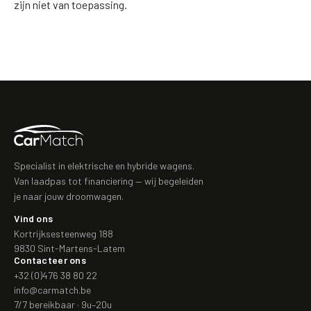
zijn niet van toepassing.
Specialist in elektrische en hybride wagens.
Van laadpas tot financiering — wij begeleiden
je naar jouw droomwagen.
Vind ons
Kortrijksesteenweg 188
9830 Sint-Martens-Latem
Contacteer ons
+32 (0)476 38 80 22
info@carmatch.be
7/7 bereikbaar · 9u–20u