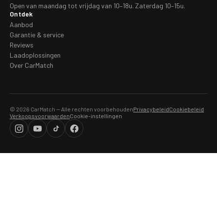
Open van maandag tot vrijdag van 10–18u. Zaterdag 10–15u.
Ontdek
Aanbod
Garantie & service
Reviews
Laadoplossingen
Over CarMatch
© 2026 CarMatch — Alle rechten voorbehouden
Privacybeleid
Cookiebeleid
Verkoopsvoorwaarden
Cookie-instellingen