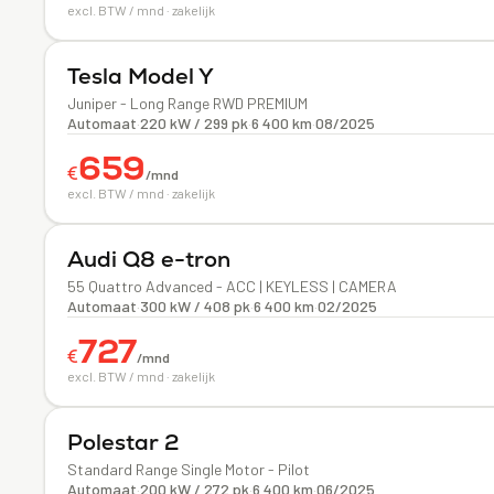
excl. BTW / mnd · zakelijk
Elektrisch
Tesla
Model Y
Juniper - Long Range RWD PREMIUM
Automaat
·
220 kW / 299 pk
·
6 400 km
·
08/2025
659
€
/mnd
excl. BTW / mnd · zakelijk
Elektrisch
Audi
Q8 e-tron
55 Quattro Advanced - ACC | KEYLESS | CAMERA
Automaat
·
300 kW / 408 pk
·
6 400 km
·
02/2025
727
€
/mnd
excl. BTW / mnd · zakelijk
Elektrisch
Polestar
2
Standard Range Single Motor - Pilot
Automaat
·
200 kW / 272 pk
·
6 400 km
·
06/2025