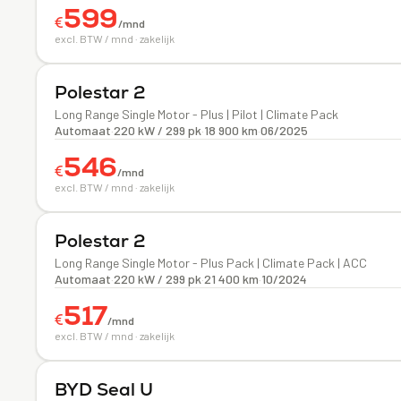
599
€
/mnd
excl. BTW / mnd · zakelijk
Elektrisch
Polestar
2
Long Range Single Motor - Plus | Pilot | Climate Pack
Automaat
·
220 kW / 299 pk
·
18 900 km
·
06/2025
546
€
/mnd
excl. BTW / mnd · zakelijk
Elektrisch
Polestar
2
Long Range Single Motor - Plus Pack | Climate Pack | ACC
Automaat
·
220 kW / 299 pk
·
21 400 km
·
10/2024
517
€
/mnd
excl. BTW / mnd · zakelijk
Elektrisch
BYD
Seal U