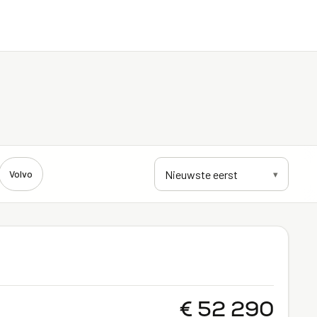
Volvo
▾
€ 52 290