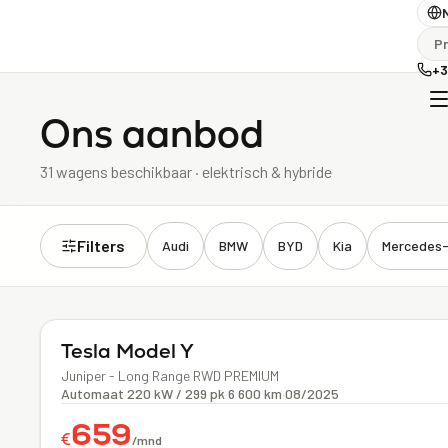
Pr
+3
Ons aanbod
31 wagens beschikbaar · elektrisch & hybride
Filters
Audi
BMW
BYD
Kia
Mercedes
Elektrisch
Tesla
Model Y
Juniper - Long Range RWD PREMIUM
Automaat
·
220 kW / 299 pk
·
6 600 km
·
08/2025
659
€
/mnd