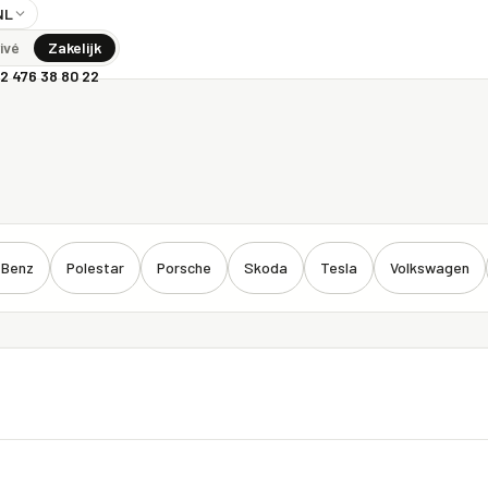
NL
ivé
Zakelijk
2 476 38 80 22
-Benz
Polestar
Porsche
Skoda
Tesla
Volkswagen