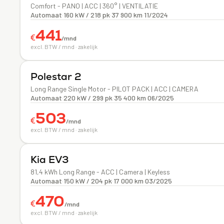
Comfort - PANO | ACC | 360° | VENTILATIE
Automaat
·
160 kW / 218 pk
·
37 900 km
·
11/2024
441
€
/mnd
excl. BTW / mnd · zakelijk
Elektrisch
Polestar
2
Long Range Single Motor - PILOT PACK | ACC | CAMERA
Automaat
·
220 kW / 299 pk
·
35 400 km
·
06/2025
503
€
/mnd
excl. BTW / mnd · zakelijk
Elektrisch
Kia
EV3
81,4 kWh Long Range - ACC | Camera | Keyless
Automaat
·
150 kW / 204 pk
·
17 000 km
·
03/2025
470
€
/mnd
excl. BTW / mnd · zakelijk