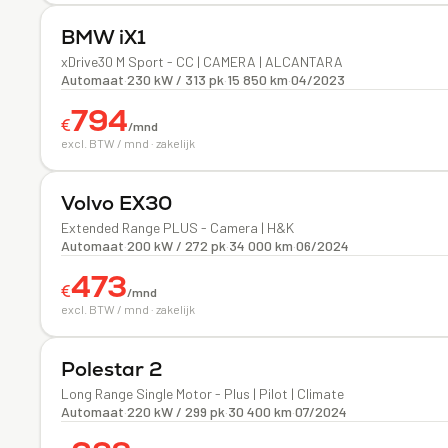
Elektrisch
BMW
iX1
xDrive30 M Sport - CC | CAMERA | ALCANTARA
Automaat
·
230 kW / 313 pk
·
15 850 km
·
04/2023
794
€
/mnd
excl. BTW / mnd · zakelijk
Elektrisch
Volvo
EX30
Extended Range PLUS - Camera | H&K
Automaat
·
200 kW / 272 pk
·
34 000 km
·
06/2024
473
€
/mnd
excl. BTW / mnd · zakelijk
Elektrisch
Polestar
2
Long Range Single Motor - Plus | Pilot | Climate
Automaat
·
220 kW / 299 pk
·
30 400 km
·
07/2024