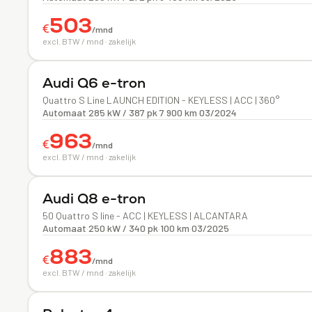
503
€
/mnd
excl. BTW / mnd · zakelijk
Elektrisch
Audi
Q6 e-tron
Quattro S Line LAUNCH EDITION - KEYLESS | ACC | 360°
Automaat
·
285 kW / 387 pk
·
7 900 km
·
03/2024
963
€
/mnd
excl. BTW / mnd · zakelijk
Elektrisch
Audi
Q8 e-tron
50 Quattro S line - ACC | KEYLESS | ALCANTARA
Automaat
·
250 kW / 340 pk
·
100 km
·
03/2025
883
€
/mnd
excl. BTW / mnd · zakelijk
Elektrisch