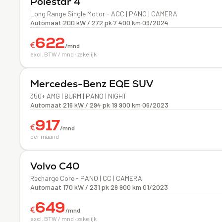
Polestar
4
Long Range Single Motor - ACC | PANO | CAMERA
Automaat
·
200 kW / 272 pk
·
7 400 km
·
09/2024
622
€
/mnd
excl. BTW / mnd · zakelijk
Elektrisch
Mercedes-Benz
EQE SUV
350+ AMG | BURM | PANO | NIGHT
Automaat
·
216 kW / 294 pk
·
19 900 km
·
06/2023
917
€
/mnd
per maand
Elektrisch
Volvo
C40
Recharge Core - PANO | CC | CAMERA
Automaat
·
170 kW / 231 pk
·
29 900 km
·
01/2023
649
€
/mnd
excl. BTW / mnd · zakelijk