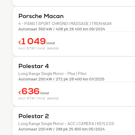
Elektrisch
Porsche
Macan
4 - PANO | SPORT CHRONO | MASSAGE | TREKHAAK
Automaat
·
300 kW / 408 pk
·
26 400 km
·
09/2024
1 049
€
/mnd
excl. BTW / mnd · zakelijk
Elektrisch
Polestar
4
Long Range Single Motor - Plus | Pilot
Automaat
·
200 kW / 272 pk
·
28 400 km
·
01/2025
636
€
/mnd
excl. BTW / mnd · zakelijk
Elektrisch
Polestar
2
Long Range Single Motor - ACC | CAMERA | KEYLESS
Automaat
·
200 kW / 299 pk
·
25 900 km
·
05/2024