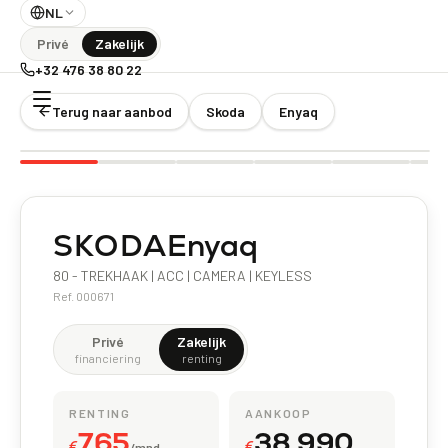
NL
Privé
Zakelijk
+32 476 38 80 22
Terug naar aanbod
Skoda
Enyaq
Elektrisch
SKODA
Enyaq
80 - TREKHAAK | ACC | CAMERA | KEYLESS
Ref.
000671
Privé
Zakelijk
financiering
renting
RENTING
AANKOOP
765
38 990
€
€
/mnd