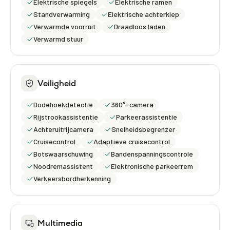
Elektrische spiegels
Elektrische ramen
Standverwarming
Elektrische achterklep
Verwarmde voorruit
Draadloos laden
Verwarmd stuur
Veiligheid
Dodehoekdetectie
360°-camera
Rijstrookassistentie
Parkeerassistentie
Achteruitrijcamera
Snelheidsbegrenzer
Cruisecontrol
Adaptieve cruisecontrol
Botswaarschuwing
Bandenspanningscontrole
Noodremassistent
Elektronische parkeerrem
Verkeersbordherkenning
Multimedia