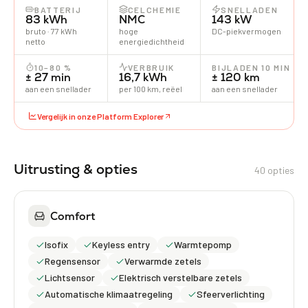
BATTERIJ
CELCHEMIE
SNELLADEN
83 kWh
NMC
143 kW
bruto · 77 kWh
hoge
DC-piekvermogen
netto
energiedichtheid
10–80 %
VERBRUIK
BIJLADEN 10 MIN
± 27 min
16,7 kWh
± 120 km
aan een snellader
per 100 km, reëel
aan een snellader
Vergelijk in onze Platform Explorer
Uitrusting & opties
40 opties
Comfort
Isofix
Keyless entry
Warmtepomp
Regensensor
Verwarmde zetels
Lichtsensor
Elektrisch verstelbare zetels
Automatische klimaatregeling
Sfeerverlichting