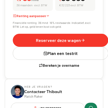
36 maanden
·
excl. BTW
€ 32 223 excl. BTW
Renting aanpassen
Financiële renting · 36 mnd · 16% restwaarde. Indicatief, excl.
BTW. Let op, geld lenen kost ook geld.
Looptijd
36 maanden
12
mnd
24
mnd
36
mnd
Reserveer deze wagen
Eerste verhoogde huur
€ 3 000
Plan een testrit
€ 0
€ 19 500
765
Bereken je overname
Geschat per maand
€
/mnd
HEB JE VRAGEN?
Contacteer Thibault
Match Maker