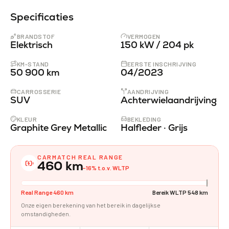
Specificaties
BRANDSTOF
VERMOGEN
Elektrisch
150 kW / 204 pk
KM-STAND
EERSTE INSCHRIJVING
50 900 km
04/2023
CARROSSERIE
AANDRIJVING
SUV
Achterwielaandrijving
KLEUR
BEKLEDING
Graphite Grey Metallic
Halfleder · Grijs
CARMATCH REAL RANGE
460
km
−16% t.o.v. WLTP
Real Range 460 km
Bereik WLTP 548 km
Onze eigen berekening van het bereik in dagelijkse
omstandigheden.